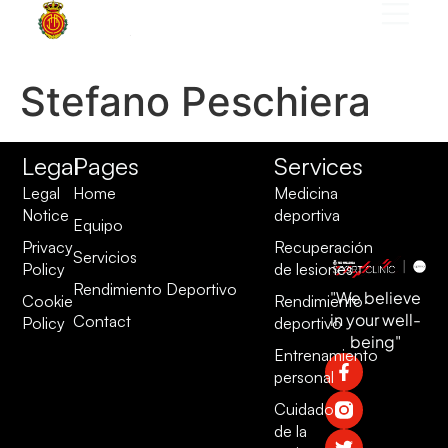
Stefano Peschiera
Legal
Pages
Services
Legal
Home
Medicina
Notice
deportiva
Equipo
Privacy
Recuperación
Servicios
Policy
de lesiones
Rendimiento Deportivo
"We believe
Cookie
Rendimiento
in your well-
Contact
Policy
deportivo
being"
Entrenamiento
personal
Cuidado
de la